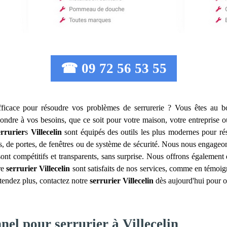
☎ 09 72 56 53 55
fficace pour résoudre vos problèmes de serrurerie ? Vous êtes au 
ndre à vos besoins, que ce soit pour votre maison, votre entreprise 
errurier
s
Villecelin
sont équipés des outils les plus modernes pour rés
s, de portes, de fenêtres ou de système de sécurité. Nous nous engageon
sont compétitifs et transparents, sans surprise. Nous offrons également
tre
serrurier
Villecelin
sont satisfaits de nos services, comme en témoig
tendez plus, contactez notre
serrurier
Villecelin
dès aujourd'hui pour ob
nel pour serrurier à Villecelin