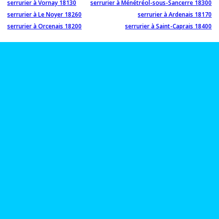
serrurier à Vornay 18130
serrurier à Ménétréol-sous-Sancerre 18300
serrurier à Le Noyer 18260
serrurier à Ardenais 18170
serrurier à Orcenais 18200
serrurier à Saint-Caprais 18400